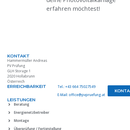
erfahren möchtest!
KONTAKT
Hammermüller Andreas
PV Prüfung
GLH Storage 1
2020 Hollabrunn
Österreich
ERREICHBARKEIT
Tel.: +43 664 75027549
KONTA
E-Mail: office@pvpruefung.at
LEISTUNGEN
Beratung
Energienetzbetreiber
Montage
Überprüfung / Fertigstellung