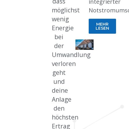
dass
integrierter
möglichst
Notstromumsc
wenig
MEHR
Energie
LESEN
bei
der
Umwandlung
verloren
geht
und
deine
Anlage
den
höchsten
Ertrag