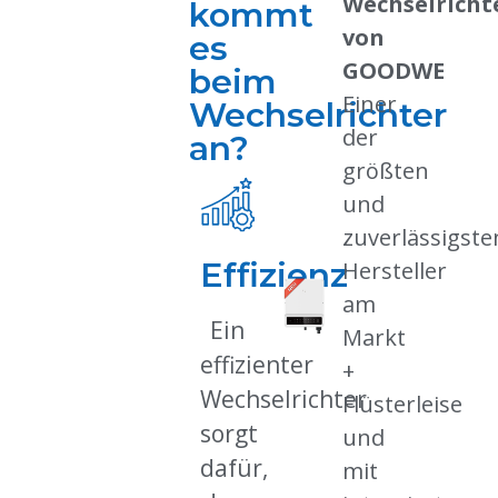
Wechselricht
kommt
von
es
GOODWE
beim
Einer
Wechselrichter
der
an?
größten
und
zuverlässigste
Effizienz
Hersteller
am
Ein
Markt
effizienter
+
Wechselrichter
Flüsterleise
sorgt
und
dafür,
mit